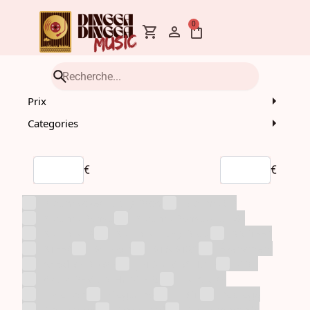
0
Prix
Categories
€
€
Albums avec Lucky Draw
Albums CD
Albums Demat
Albums Dematérialisés
Albums LP
Albums Lucky Draw
ANITEEZ
ATEEZ
Boisson
BTS/BT21
Évènement
Goodies Divers
JETON MACHINE
KDH
KPOP DEMON HUNTERS
Lightstick
Livraison
Magazine
O.S.T.
Package
Photobook
Photocard
Pré-commande