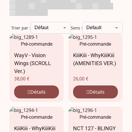
RIIZE
Season's Greetings
SKZ
Snack
Uncategorized
Trier par :
Sens :
Pré-commande
Pré-commande
WayV - Vision
KiiiKiii - WhyKiiiKiii
Wings (SCROLL
(AMENITIES VER.)
Ver.)
38,00
€
26,00
€
Détails
Détails
Pré-commande
Pré-commande
KiiiKiii - WhyKiiiKiii
NCT 127 - BLINGY