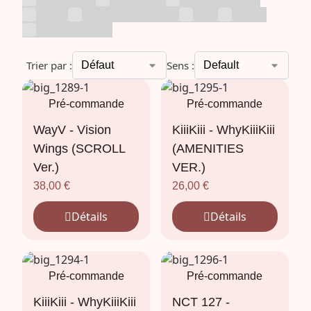
RIIZE
Season's Greetings
SKZ
Snack
Uncategorized
Trier par :
Sens :
Pré-commande
Pré-commande
WayV - Vision
KiiiKiii - WhyKiiiKiii
Wings (SCROLL
(AMENITIES
Ver.)
VER.)
38,00
€
26,00
€
Détails
Détails
Pré-commande
Pré-commande
KiiiKiii - WhyKiiiKiii
NCT 127 -