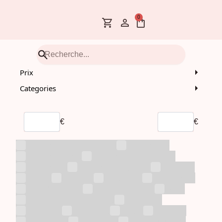
0
Prix
Categories
€
€
Albums avec Lucky Draw
Albums CD
Albums Demat
Albums Dematérialisés
Albums LP
Albums Lucky Draw
ANITEEZ
ATEEZ
Boisson
BTS/BT21
Évènement
Goodies Divers
JETON MACHINE
KDH
KPOP DEMON HUNTERS
Lightstick
Livraison
Magazine
O.S.T.
Package
Photobook
Photocard
Pré-commande