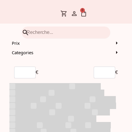
0
Prix
Categories
€
€
Albums avec Lucky Draw
Albums CD
Albums Demat
Albums Dematérialisés
Albums LP
Albums Lucky Draw
ANITEEZ
ATEEZ
Boisson
BTS/BT21
Évènement
Goodies Divers
JETON MACHINE
KDH
KPOP DEMON HUNTERS
Lightstick
Livraison
Magazine
O.S.T.
Package
Photobook
Photocard
Pré-commande