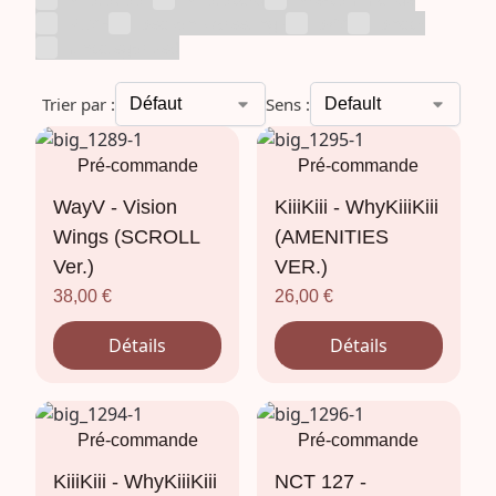
RIIZE
Season's Greetings
SKZ
Snack
Uncategorized
Trier par :
Sens :
Pré-commande
Pré-commande
WayV - Vision
KiiiKiii - WhyKiiiKiii
Wings (SCROLL
(AMENITIES
Ver.)
VER.)
38,00
€
26,00
€
Détails
Détails
Pré-commande
Pré-commande
KiiiKiii - WhyKiiiKiii
NCT 127 -