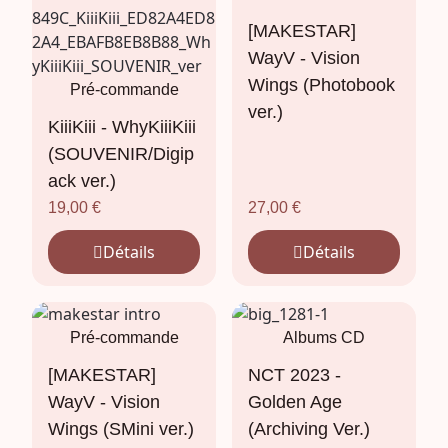
[MAKESTAR]
WayV - Vision
Wings (Photobook
Pré-commande
ver.)
KiiiKiii - WhyKiiiKiii
(SOUVENIR/Digip
ack ver.)
19,00
€
27,00
€
Détails
Détails
Pré-commande
Albums CD
[MAKESTAR]
NCT 2023 -
WayV - Vision
Golden Age
Wings (SMini ver.)
(Archiving Ver.)