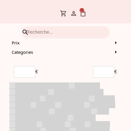
0
Prix
Categories
€
€
Albums avec Lucky Draw
Albums CD
Albums Demat
Albums Dematérialisés
Albums LP
Albums Lucky Draw
ANITEEZ
ATEEZ
Boisson
BTS/BT21
Évènement
Goodies Divers
JETON MACHINE
KDH
KPOP DEMON HUNTERS
Lightstick
Livraison
Magazine
O.S.T.
Package
Photobook
Photocard
Pré-commande