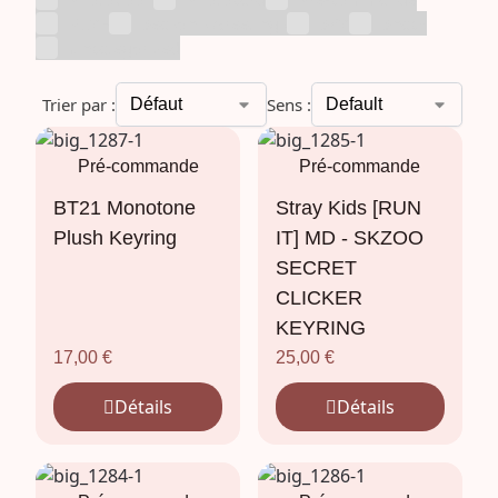
RIIZE
Season's Greetings
SKZ
Snack
Uncategorized
Trier par :
Sens :
Pré-commande
Pré-commande
BT21 Monotone
Stray Kids [RUN
Plush Keyring
IT] MD - SKZOO
SECRET
CLICKER
KEYRING
17,00
€
25,00
€
Détails
Détails