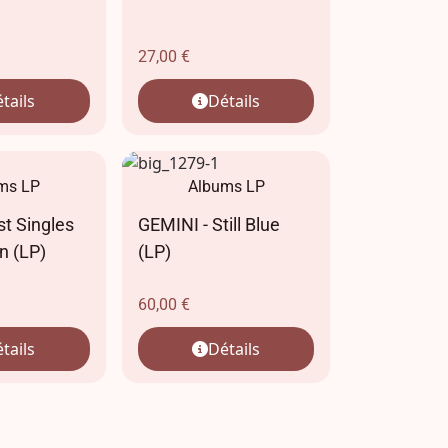
27,00
€
tails
Détails
ms LP
Albums LP
st Singles
GEMINI - Still Blue
n (LP)
(LP)
60,00
€
tails
Détails