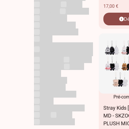
ANITEEZ
ATEEZ
17,00
€
Boisson
BTS/BT21
Évènement
Dé
Goodies Divers
JETON MACHINE
KDH
KPOP DEMON
HUNTERS
Lightstick
Livraison
Magazine
O.S.T.
Package
Photobook
Photocard
Pré-commande
Pré-co
RIIZE
Stray Kids 
Season's Greetings
SKZ
Snack
MD - SKZO
Uncategorized
PLUSH MIC