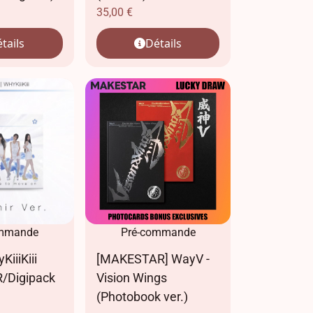
35,00
€
tails
Détails
ommande
Pré-commande
yKiiiKiii
[MAKESTAR] WayV -
/Digipack
Vision Wings
(Photobook ver.)