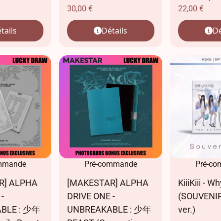
30,00
€
22,00
€
tails
Détails
Dé
mmande
Pré-commande
Pré-c
R] ALPHA
[MAKESTAR] ALPHA
KiiiKiii - Wh
-
DRIVE ONE -
(SOUVENIR
BLE : 少年
UNBREAKABLE : 少年
ver.)