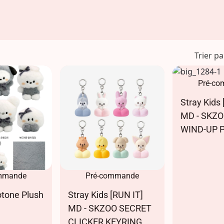
Trier pa
Pré-c
Stray Kids 
MD - SKZ
WIND-UP 
mmande
Pré-commande
tone Plush
Stray Kids [RUN IT]
MD - SKZOO SECRET
CLICKER KEYRING