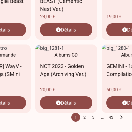
gile Beast
BEAST (Cementic
Nest Ver.)
24,00
€
19,00
€
tails
Détails
Dé
mmande
Albums CD
Albu
] WayV -
NCT 2023 - Golden
GEMINI - 1
gs (SMini
Age (Archiving Ver.)
Compilatio
20,00
€
60,00
€
tails
Détails
Dé
1
2
3
…
43