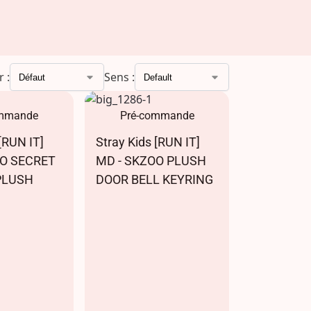
r :
Sens :
ommande
Pré-commande
[RUN IT]
Stray Kids [RUN IT]
OO SECRET
MD - SKZOO PLUSH
PLUSH
DOOR BELL KEYRING