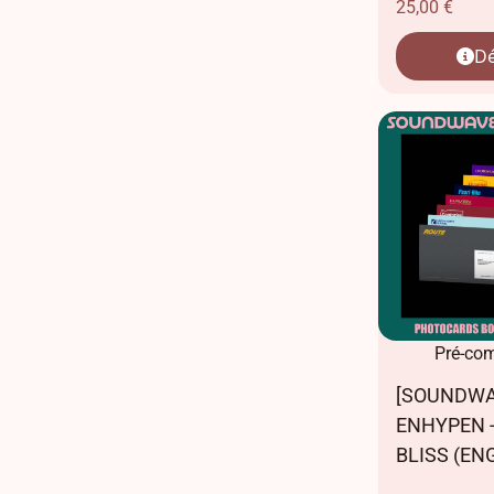
25,00
€
Dé
Pré-co
[SOUNDWA
ENHYPEN -
BLISS (ENG