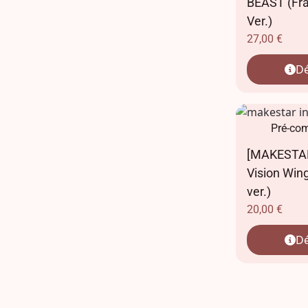
BEAST (Fra
Ver.)
27,00
€
Dé
Pré-co
[MAKESTAR
Vision Win
ver.)
20,00
€
Dé