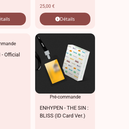
25,00
€
tails
Détails
ommande
 Official
Pré-commande
ENHYPEN - THE SIN :
BLISS (ID Card Ver.)