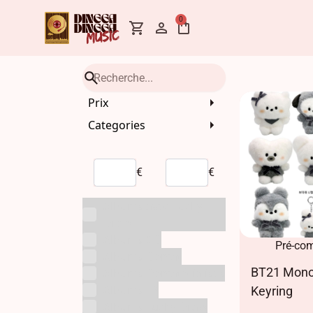
0
Prix
Categories
€
€
Albums avec Lucky
Draw
Albums CD
Pré-co
Albums Demat
BT21 Mono
Albums Dematérialisés
Albums LP
Keyring
Albums Lucky Draw