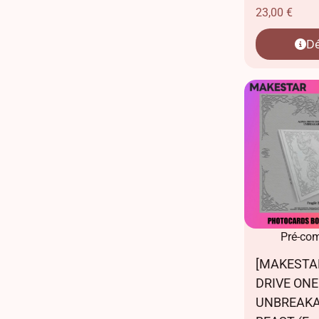
23,00
€
Dé
Pré-co
[MAKESTA
DRIVE ONE 
UNBREAKA