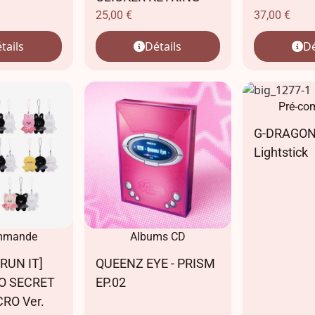
25,00
€
37,00
€
tails
Détails
Dé
Pré-c
G-DRAGON -
Lightstick
mmande
Albums CD
[RUN IT]
QUEENZ EYE - PRISM
O SECRET
EP.02
RO Ver.