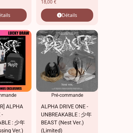
18,00
€
tails
Détails
ommande
Pré-commande
R] ALPHA
ALPHA DRIVE ONE -
 -
UNBREAKABLE : 少年
BLE : 少年
BEAST (Nest Ver.)
sing Ver.)
(Limited)