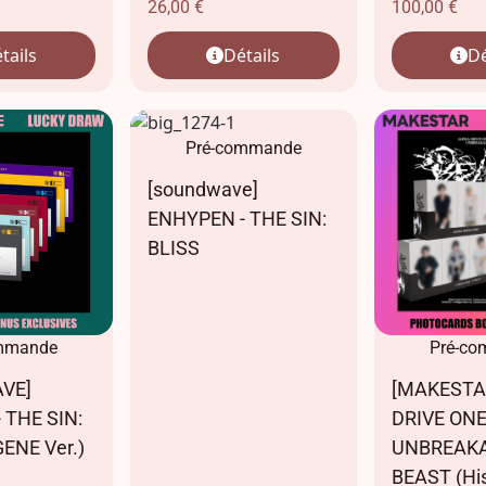
26,00
€
100,00
€
tails
Détails
Dé
Pré-commande
[soundwave]
ENHYPEN - THE SIN:
BLISS
mmande
Pré-c
VE]
[MAKESTA
 THE SIN:
DRIVE ONE
ENE Ver.)
UNBREAKA
BEAST (His